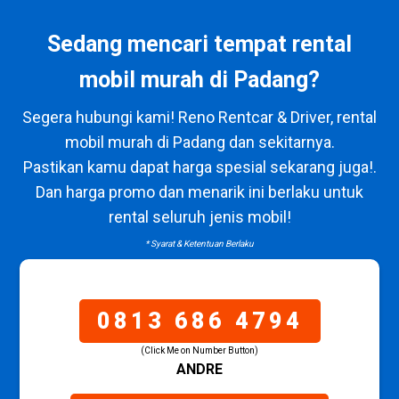
Sedang mencari tempat rental
mobil murah di Padang?
Segera hubungi kami! Reno Rentcar & Driver, rental
mobil murah di Padang dan sekitarnya.
Pastikan kamu dapat harga spesial sekarang juga!.
Dan harga promo dan menarik ini berlaku untuk
rental seluruh jenis mobil!
* Syarat & Ketentuan Berlaku
0813 686 4794
(Click Me on Number Button)
ANDRE